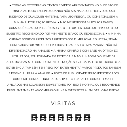
● TODAS AS FOTOGRAFIAS, TEXTOS E VÍDEOS APRESENTADOS NO BLOG SÃO DE
MINHA AUTORIA EXCEPTO QUANDO NÃO ASSINALADO, É PROIBIDO O USO
INDEVIDO DE QUALQUER MATERIAL PARA USO PESSOAL OU COMERCIAL SEM A
MINHA AUTORIZAÇÃO PRÉVIA. ● NÃO ME RESPONSABILIZO POR DANOS,
CONSEQUÊNCIAS OU PREJUÍZO SOBRE O LEITOR POR QUALQUER PRODUTO OU
SUGESTÃO RECOMENDADO POR MIM NESTE ESPAÇO OU REDES SOCIAIS. ● A MINHA
OPINIÃO SOBRE OS PRODUTOS APRESENTADOS É IMPARCIAL E SINCERA, SEJAM
COMPRADOS POR MIM OU OFERECIDOS PELAS RESPECTIVAS MARCAS, NÃO HÁ
DIFERENCIAÇÃO NA ANÁLISE. ● A MINHA OPINIÃO É COM BASE NA ÓPTICA DO
UTILIZADOR, SOU FORMADA EM ESTÉTICA E MAQUILHAGEM O QUE ME DÁ
ALGUMAS BASES DE CONHECIMENTO E NOÇÃO SOBRE CADA TIPO DE PRODUTO, A
EXPERIÊNCIA TAMBÉM TEM PESO, POR EXPERIMENTAR VÁRIOS PRODUTOS TAMBÉM
É ESSENCIAL PARA A ANÁLISE. ● POSTS DE PUBLICIDADE SERÃO IDENTIFICADOS
COMO TAL, COM A ETIQUETA PUBLIPOST. ● TRABALHO COM SISTEMA DE
AFILIADOS NAS LOJAS SKIN E SWEETCARE, POR ISSO É NORMAL QUE RECOMENDE
FREQUENTEMENTE AS COMPRAS ONLINE NESTES SITES ALÉM DAS LOJAS FÍSICAS.
VISITAS
5
5
5
5
5
7
5