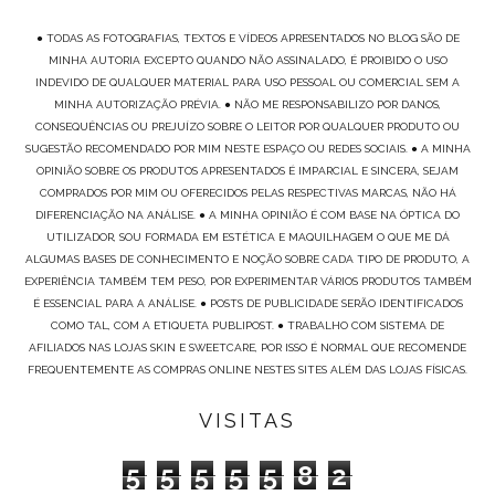
● TODAS AS FOTOGRAFIAS, TEXTOS E VÍDEOS APRESENTADOS NO BLOG SÃO DE
MINHA AUTORIA EXCEPTO QUANDO NÃO ASSINALADO, É PROIBIDO O USO
INDEVIDO DE QUALQUER MATERIAL PARA USO PESSOAL OU COMERCIAL SEM A
MINHA AUTORIZAÇÃO PRÉVIA. ● NÃO ME RESPONSABILIZO POR DANOS,
CONSEQUÊNCIAS OU PREJUÍZO SOBRE O LEITOR POR QUALQUER PRODUTO OU
SUGESTÃO RECOMENDADO POR MIM NESTE ESPAÇO OU REDES SOCIAIS. ● A MINHA
OPINIÃO SOBRE OS PRODUTOS APRESENTADOS É IMPARCIAL E SINCERA, SEJAM
COMPRADOS POR MIM OU OFERECIDOS PELAS RESPECTIVAS MARCAS, NÃO HÁ
DIFERENCIAÇÃO NA ANÁLISE. ● A MINHA OPINIÃO É COM BASE NA ÓPTICA DO
UTILIZADOR, SOU FORMADA EM ESTÉTICA E MAQUILHAGEM O QUE ME DÁ
ALGUMAS BASES DE CONHECIMENTO E NOÇÃO SOBRE CADA TIPO DE PRODUTO, A
EXPERIÊNCIA TAMBÉM TEM PESO, POR EXPERIMENTAR VÁRIOS PRODUTOS TAMBÉM
É ESSENCIAL PARA A ANÁLISE. ● POSTS DE PUBLICIDADE SERÃO IDENTIFICADOS
COMO TAL, COM A ETIQUETA PUBLIPOST. ● TRABALHO COM SISTEMA DE
AFILIADOS NAS LOJAS SKIN E SWEETCARE, POR ISSO É NORMAL QUE RECOMENDE
FREQUENTEMENTE AS COMPRAS ONLINE NESTES SITES ALÉM DAS LOJAS FÍSICAS.
VISITAS
5
5
5
5
5
8
2