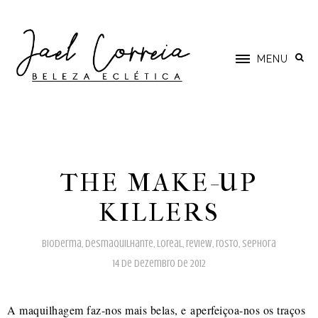
MENU
THE MAKE-UP
KILLERS
bioderma
,
desmaquilhante
,
loreal
,
review
,
rosto
,
sephora
14 de dezembro de 2012
A maquilhagem faz-nos mais belas, e aperfeiçoa-nos os traços