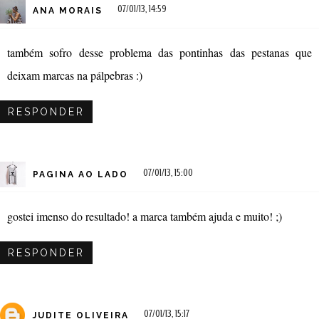
07/01/13, 14:59
ANA MORAIS
também sofro desse problema das pontinhas das pestanas que
deixam marcas na pálpebras :)
RESPONDER
07/01/13, 15:00
PAGINA AO LADO
gostei imenso do resultado! a marca também ajuda e muito! ;)
RESPONDER
07/01/13, 15:17
JUDITE OLIVEIRA