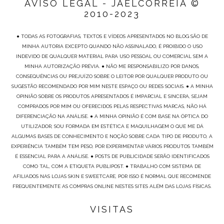
AVISO LEGAL - JAELCORREIA ©
2010-2023
● TODAS AS FOTOGRAFIAS, TEXTOS E VÍDEOS APRESENTADOS NO BLOG SÃO DE
MINHA AUTORIA EXCEPTO QUANDO NÃO ASSINALADO, É PROIBIDO O USO
INDEVIDO DE QUALQUER MATERIAL PARA USO PESSOAL OU COMERCIAL SEM A
MINHA AUTORIZAÇÃO PRÉVIA. ● NÃO ME RESPONSABILIZO POR DANOS,
CONSEQUÊNCIAS OU PREJUÍZO SOBRE O LEITOR POR QUALQUER PRODUTO OU
SUGESTÃO RECOMENDADO POR MIM NESTE ESPAÇO OU REDES SOCIAIS. ● A MINHA
OPINIÃO SOBRE OS PRODUTOS APRESENTADOS É IMPARCIAL E SINCERA, SEJAM
COMPRADOS POR MIM OU OFERECIDOS PELAS RESPECTIVAS MARCAS, NÃO HÁ
DIFERENCIAÇÃO NA ANÁLISE. ● A MINHA OPINIÃO É COM BASE NA ÓPTICA DO
UTILIZADOR, SOU FORMADA EM ESTÉTICA E MAQUILHAGEM O QUE ME DÁ
ALGUMAS BASES DE CONHECIMENTO E NOÇÃO SOBRE CADA TIPO DE PRODUTO, A
EXPERIÊNCIA TAMBÉM TEM PESO, POR EXPERIMENTAR VÁRIOS PRODUTOS TAMBÉM
É ESSENCIAL PARA A ANÁLISE. ● POSTS DE PUBLICIDADE SERÃO IDENTIFICADOS
COMO TAL, COM A ETIQUETA PUBLIPOST. ● TRABALHO COM SISTEMA DE
AFILIADOS NAS LOJAS SKIN E SWEETCARE, POR ISSO É NORMAL QUE RECOMENDE
FREQUENTEMENTE AS COMPRAS ONLINE NESTES SITES ALÉM DAS LOJAS FÍSICAS.
VISITAS