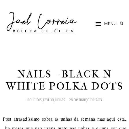
MENU
NAILS - BLACK N
WHITE POLKA DOTS
bourjois
,
revlon
,
unhas
28 de março de 2013
Post atrasadíssimo sobra as unhas da semana mas aqui está,
há meses que não usava preto nas unhas e é uma cor que