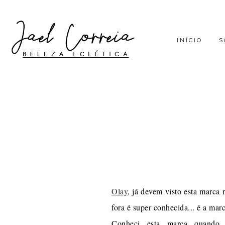
INÍCIO
S
Olay
, já devem visto esta marca
fora é super conhecida... é a ma
Conheci esta marca quando 