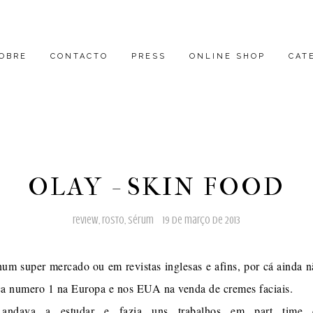
OBRE
CONTACTO
PRESS
ONLINE SHOP
CAT
OLAY - SKIN FOOD
review
,
rosto
,
sérum
19 de março de 2013
 num super mercado ou em revistas inglesas e afins, por cá ainda 
rca numero 1 na Europa e nos EUA na venda de cremes faciais.
andava a estudar e fazia uns trabalhos em part time 