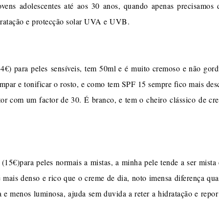
vens adolescentes até aos 30 anos, quando apenas precisamos d
ratação e protecção solar UVA e UVB.
€) para peles sensíveis, tem 50ml e é muito cremoso e não gor
limpar e tonificar o rosto, e como tem SPF 15 sempre fico mais de
or com um factor de 30. É branco, e tem o cheiro clássico de cre
15€)para peles normais a mistas, a minha pele tende a ser mista 
é mais denso e rico que o creme de dia, noto imensa diferença qu
ja e menos luminosa, ajuda sem duvida a reter a hidratação e repo