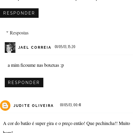
RESPONDER
Respostas
01/05/13, 15:20
JAEL CORREIA
a mim ficoume nas boxexas :p
RESPONDER
01/05/13, 00:41
JUDITE OLIVEIRA
A cor do batão é super gira e o preço então! Que pechincha!! Muito
bom!