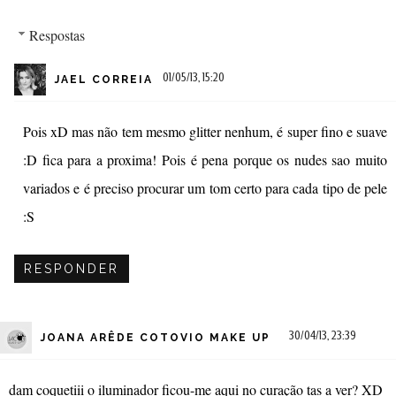
Respostas
01/05/13, 15:20
JAEL CORREIA
Pois xD mas não tem mesmo glitter nenhum, é super fino e suave
:D fica para a proxima! Pois é pena porque os nudes sao muito
variados e é preciso procurar um tom certo para cada tipo de pele
:S
RESPONDER
30/04/13, 23:39
JOANA ARÊDE COTOVIO MAKE UP
dam coquetiii o iluminador ficou-me aqui no curação tas a ver? XD