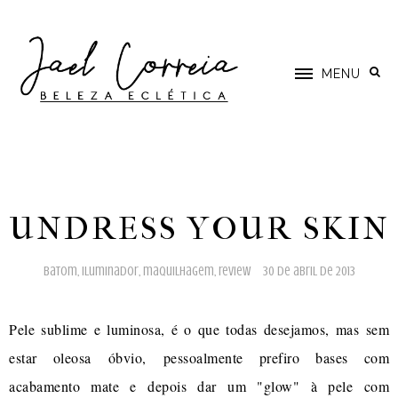
MENU
UNDRESS YOUR SKIN
batom
,
iluminador
,
maquilhagem
,
review
30 de abril de 2013
Pele sublime e luminosa, é o que todas desejamos, mas sem
estar oleosa óbvio, pessoalmente prefiro bases com
acabamento mate e depois dar um "glow" à pele com