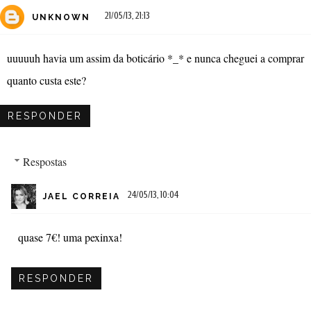
21/05/13, 21:13
UNKNOWN
uuuuuh havia um assim da boticário *_* e nunca cheguei a comprar
quanto custa este?
RESPONDER
Respostas
24/05/13, 10:04
JAEL CORREIA
quase 7€! uma pexinxa!
RESPONDER