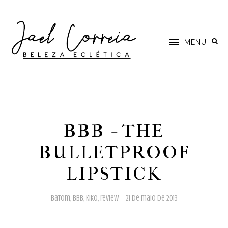
MENU
BBB - THE
BULLETPROOF
LIPSTICK
batom
,
bbb
,
kiko
,
review
21 de maio de 2013