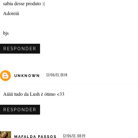
sabia desse produto :(
Adoreiii
bjs
RESPONDER
12/06/13, 01:14
UNKNOWN
Aiiiii tudo da Lush é ótimo <33
RESPONDER
12/06/13, 08:19
MAFALDA PASSOS