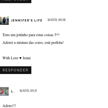
16/07/13, 00:58
JENNIFER'S LIFE
Tens um jeitinho para estas coisas 5*!
Adorei a mistura das cores, está perfeita!
With Love ♥ Jenni
RESPONDER
16/07/13, 09:21
L.
Adoro!!!