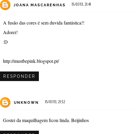
15/07/13, 21:41
JOANA MASCARENHAS
A fusão das cores é sem duvida fantástica!!
Adorei!
:D
http://mustbepink.blogspot.pt/
RESPONDER
15/07/13, 21:52
UNKNOWN
Gostei da maquilhagem ficou linda. Beijinhos