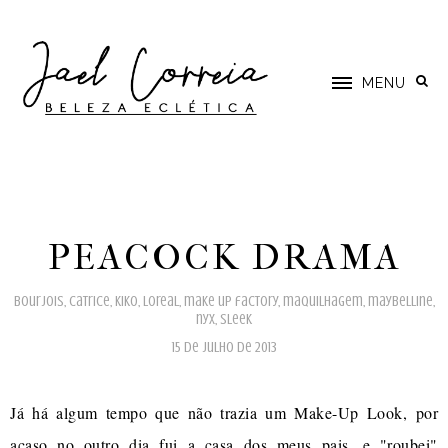
MENU
PEACOCK DRAMA
bourjois
,
catrice
,
kiko
,
loreal
,
make up factory
,
maquilhagem
,
maybelline
,
nyx
,
sleek
15 de julho de 2013
Já há algum tempo que não trazia um Make-Up Look, por
acaso no outro dia fui a casa dos meus pais, e "roubei"