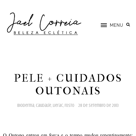
MENU
PELE + CUIDADOS
OUTONAIS
bioderma
,
caudalíe
,
lierac
,
rosto
28 de setembro de 2013
O Outono entrou em força e o tempo mudou repentinamente: