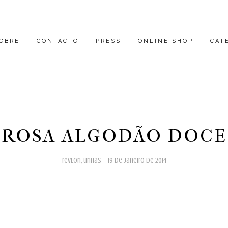
OBRE
CONTACTO
PRESS
ONLINE SHOP
CAT
ROSA ALGODÃO DOCE
revlon
,
unhas
19 de janeiro de 2014