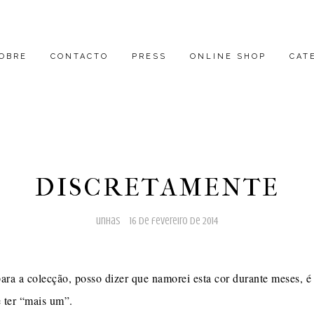
OBRE
CONTACTO
PRESS
ONLINE SHOP
CAT
DISCRETAMENTE
unhas
16 de fevereiro de 2014
ra a colecção, posso dizer que namorei esta cor durante meses, é 
 ter “mais um”.