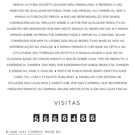
MINHA AUTORIA EXCEPTO QUANDO NÃO ASSINALADO, É PROIBIDO O USO
INDEVIDO DE QUALQUER MATERIAL PARA USO PESSOAL OU COMERCIAL SEM A
MINHA AUTORIZAÇÃO PRÉVIA. ● NÃO ME RESPONSABILIZO POR DANOS,
CONSEQUÊNCIAS OU PREJUÍZO SOBRE O LEITOR POR QUALQUER PRODUTO OU
SUGESTÃO RECOMENDADO POR MIM NESTE ESPAÇO OU REDES SOCIAIS. ● A MINHA
OPINIÃO SOBRE OS PRODUTOS APRESENTADOS É IMPARCIAL E SINCERA, SEJAM
COMPRADOS POR MIM OU OFERECIDOS PELAS RESPECTIVAS MARCAS, NÃO HÁ
DIFERENCIAÇÃO NA ANÁLISE. ● A MINHA OPINIÃO É COM BASE NA ÓPTICA DO
UTILIZADOR, SOU FORMADA EM ESTÉTICA E MAQUILHAGEM O QUE ME DÁ
ALGUMAS BASES DE CONHECIMENTO E NOÇÃO SOBRE CADA TIPO DE PRODUTO, A
EXPERIÊNCIA TAMBÉM TEM PESO, POR EXPERIMENTAR VÁRIOS PRODUTOS TAMBÉM
É ESSENCIAL PARA A ANÁLISE. ● POSTS DE PUBLICIDADE SERÃO IDENTIFICADOS
COMO TAL, COM A ETIQUETA PUBLIPOST. ● TRABALHO COM SISTEMA DE
AFILIADOS NAS LOJAS SKIN E SWEETCARE, POR ISSO É NORMAL QUE RECOMENDE
FREQUENTEMENTE AS COMPRAS ONLINE NESTES SITES ALÉM DAS LOJAS FÍSICAS.
VISITAS
5
5
5
6
4
6
6
©
2026
JAEL CORREIA
, MADE BY