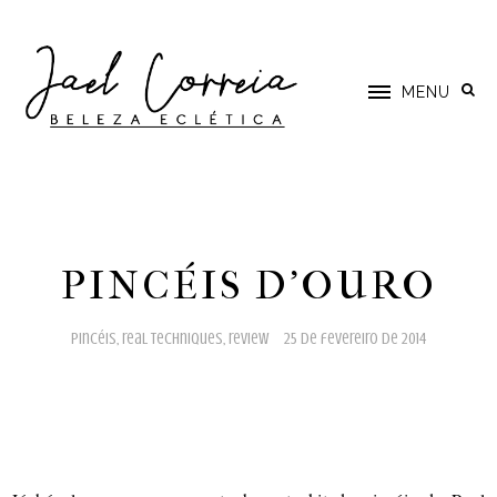
MENU
PINCÉIS D'OURO
pincéis
,
real techniques
,
review
25 de fevereiro de 2014