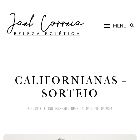
MENU
CALIFORNIANAS -
SORTEIO
cabelo
,
loreal
,
passatempo
5 de abril de 2014