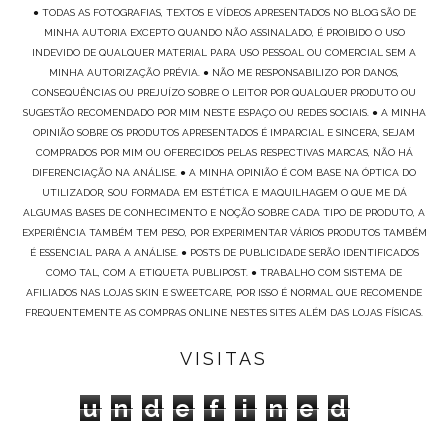
● TODAS AS FOTOGRAFIAS, TEXTOS E VÍDEOS APRESENTADOS NO BLOG SÃO DE
MINHA AUTORIA EXCEPTO QUANDO NÃO ASSINALADO, É PROIBIDO O USO
INDEVIDO DE QUALQUER MATERIAL PARA USO PESSOAL OU COMERCIAL SEM A
MINHA AUTORIZAÇÃO PRÉVIA. ● NÃO ME RESPONSABILIZO POR DANOS,
CONSEQUÊNCIAS OU PREJUÍZO SOBRE O LEITOR POR QUALQUER PRODUTO OU
SUGESTÃO RECOMENDADO POR MIM NESTE ESPAÇO OU REDES SOCIAIS. ● A MINHA
OPINIÃO SOBRE OS PRODUTOS APRESENTADOS É IMPARCIAL E SINCERA, SEJAM
COMPRADOS POR MIM OU OFERECIDOS PELAS RESPECTIVAS MARCAS, NÃO HÁ
DIFERENCIAÇÃO NA ANÁLISE. ● A MINHA OPINIÃO É COM BASE NA ÓPTICA DO
UTILIZADOR, SOU FORMADA EM ESTÉTICA E MAQUILHAGEM O QUE ME DÁ
ALGUMAS BASES DE CONHECIMENTO E NOÇÃO SOBRE CADA TIPO DE PRODUTO, A
EXPERIÊNCIA TAMBÉM TEM PESO, POR EXPERIMENTAR VÁRIOS PRODUTOS TAMBÉM
É ESSENCIAL PARA A ANÁLISE. ● POSTS DE PUBLICIDADE SERÃO IDENTIFICADOS
COMO TAL, COM A ETIQUETA PUBLIPOST. ● TRABALHO COM SISTEMA DE
AFILIADOS NAS LOJAS SKIN E SWEETCARE, POR ISSO É NORMAL QUE RECOMENDE
FREQUENTEMENTE AS COMPRAS ONLINE NESTES SITES ALÉM DAS LOJAS FÍSICAS.
VISITAS
u
n
d
e
f
i
n
e
d