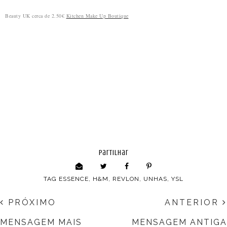
Beauty UK cerca de 2.50€
Kitchen Make Up Boutique
partilhar
TAG
ESSENCE
,
H&M
,
REVLON
,
UNHAS
,
YSL
PRÓXIMO
ANTERIOR
MENSAGEM MAIS
MENSAGEM ANTIGA