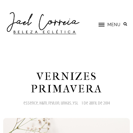
MENU
VERNIZES
PRIMAVERA
essence
,
h&m
,
revlon
,
unhas
,
ysl
1 de abril de 2014