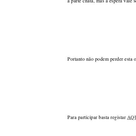
a parte chata, mas a espera vale 
Portanto não podem perder esta 
Para participar basta registar
AQ