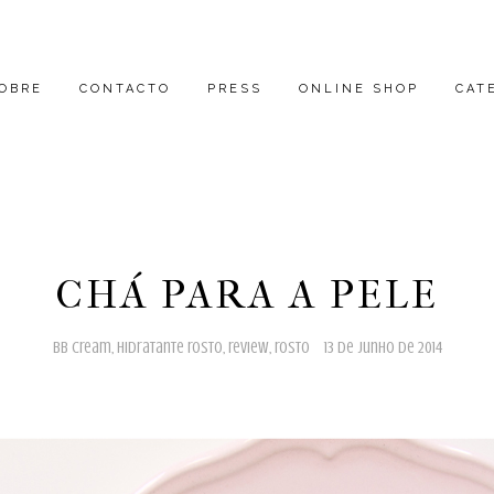
OBRE
CONTACTO
PRESS
ONLINE SHOP
CAT
CHÁ PARA A PELE
bb cream
,
hidratante rosto
,
review
,
rosto
13 de junho de 2014