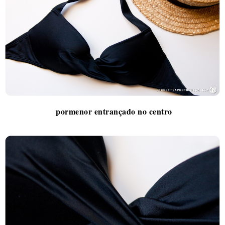
pormenor entrançado no centro