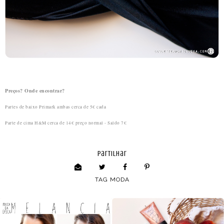
Preços? Onde encontrar?
Partes de baixo Primark ambas cerca de 5€ cada
Parte de cima H&M cerca de 14€ preço normal - Saldo 7€
partilhar
TAG
MODA