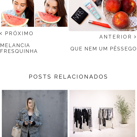
PRÓXIMO
ANTERIOR
MELANCIA
QUE NEM UM PÊSSEGO
FRESQUINHA
POSTS RELACIONADOS