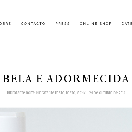
OBRE
CONTACTO
PRESS
ONLINE SHOP
CAT
BELA E ADORMECIDA
hidratante noite
,
hidratante rosto
,
rosto
,
vichy
24 de outubro de 2014