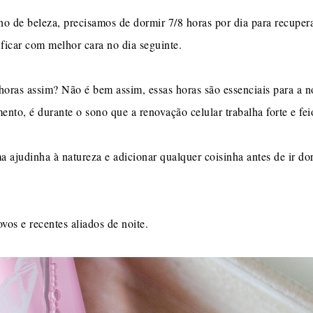
no de beleza, precisamos de dormir 7/8 horas por dia para recupera
 ficar com melhor cara no dia seguinte.
oras assim? Não é bem assim, essas horas são essenciais para a no
nto, é durante o sono que a renovação celular trabalha forte e fei
ajudinha à natureza e adicionar qualquer coisinha antes de ir dor
os e recentes aliados de noite.