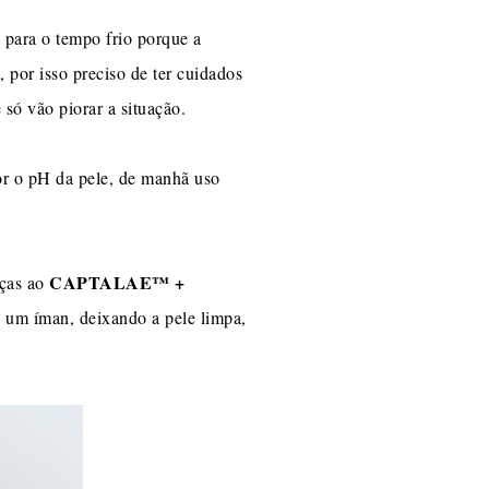
ra para o tempo frio porque a
, por isso preciso de ter cuidados
só vão piorar a situação.
or o pH da pele, de manhã uso
CAPTALAE™ +
aças ao
o um íman, deixando a pele limpa,