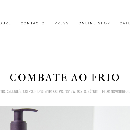
OBRE
CONTACTO
PRESS
ONLINE SHOP
CAT
COMBATE AO FRIO
amo
,
caudalíe
,
corpo
,
hidratante corpo
,
review
,
rosto
,
sérum
14 de novembro d