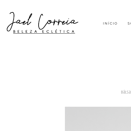
INÍCIO
S
báls