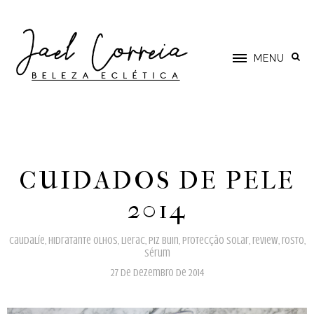
MENU
CUIDADOS DE PELE
2014
caudalíe
,
hidratante olhos
,
lierac
,
piz buin
,
protecção solar
,
review
,
rosto
,
sérum
27 de dezembro de 2014