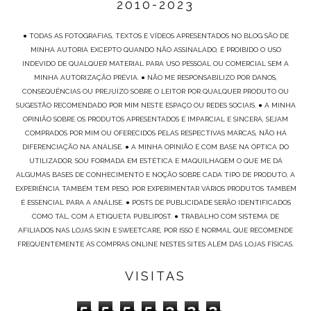
2010-2023
● TODAS AS FOTOGRAFIAS, TEXTOS E VÍDEOS APRESENTADOS NO BLOG SÃO DE
MINHA AUTORIA EXCEPTO QUANDO NÃO ASSINALADO, É PROIBIDO O USO
INDEVIDO DE QUALQUER MATERIAL PARA USO PESSOAL OU COMERCIAL SEM A
MINHA AUTORIZAÇÃO PRÉVIA. ● NÃO ME RESPONSABILIZO POR DANOS,
CONSEQUÊNCIAS OU PREJUÍZO SOBRE O LEITOR POR QUALQUER PRODUTO OU
SUGESTÃO RECOMENDADO POR MIM NESTE ESPAÇO OU REDES SOCIAIS. ● A MINHA
OPINIÃO SOBRE OS PRODUTOS APRESENTADOS É IMPARCIAL E SINCERA, SEJAM
COMPRADOS POR MIM OU OFERECIDOS PELAS RESPECTIVAS MARCAS, NÃO HÁ
DIFERENCIAÇÃO NA ANÁLISE. ● A MINHA OPINIÃO É COM BASE NA ÓPTICA DO
UTILIZADOR, SOU FORMADA EM ESTÉTICA E MAQUILHAGEM O QUE ME DÁ
ALGUMAS BASES DE CONHECIMENTO E NOÇÃO SOBRE CADA TIPO DE PRODUTO, A
EXPERIÊNCIA TAMBÉM TEM PESO, POR EXPERIMENTAR VÁRIOS PRODUTOS TAMBÉM
É ESSENCIAL PARA A ANÁLISE. ● POSTS DE PUBLICIDADE SERÃO IDENTIFICADOS
COMO TAL, COM A ETIQUETA PUBLIPOST. ● TRABALHO COM SISTEMA DE
AFILIADOS NAS LOJAS SKIN E SWEETCARE, POR ISSO É NORMAL QUE RECOMENDE
FREQUENTEMENTE AS COMPRAS ONLINE NESTES SITES ALÉM DAS LOJAS FÍSICAS.
VISITAS
5
5
5
5
3
2
2