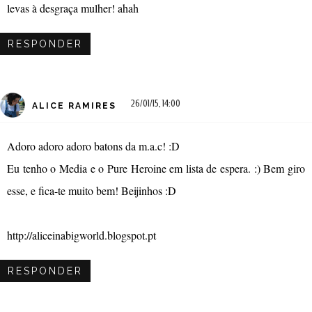
levas à desgraça mulher! ahah
RESPONDER
26/01/15, 14:00
ALICE RAMIRES
Adoro adoro adoro batons da m.a.c! :D
Eu tenho o Media e o Pure Heroine em lista de espera. :) Bem giro
esse, e fica-te muito bem! Beijinhos :D
http://aliceinabigworld.blogspot.pt
RESPONDER