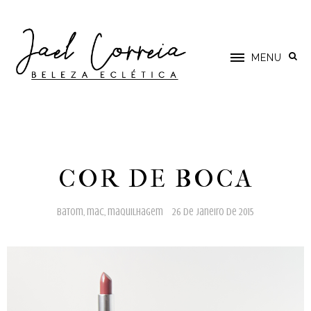
MENU
COR DE BOCA
batom
,
mac
,
maquilhagem
26 de janeiro de 2015