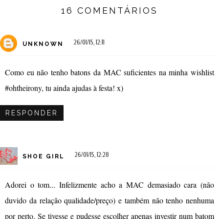
16 COMENTÁRIOS
26/01/15, 12:11
UNKNOWN
Como eu não tenho batons da MAC suficientes na minha wishlist
#ohtheirony, tu ainda ajudas à festa! x)
RESPONDER
26/01/15, 12:28
SHOE GIRL
Adorei o tom... Infelizmente acho a MAC demasiado cara (não
duvido da relação qualidade/preço) e também não tenho nenhuma
por perto. Se tivesse e pudesse escolher apenas investir num batom