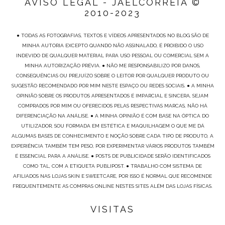
AVISO LEGAL - JAELCORREIA ©
2010-2023
● TODAS AS FOTOGRAFIAS, TEXTOS E VÍDEOS APRESENTADOS NO BLOG SÃO DE
MINHA AUTORIA EXCEPTO QUANDO NÃO ASSINALADO, É PROIBIDO O USO
INDEVIDO DE QUALQUER MATERIAL PARA USO PESSOAL OU COMERCIAL SEM A
MINHA AUTORIZAÇÃO PRÉVIA. ● NÃO ME RESPONSABILIZO POR DANOS,
CONSEQUÊNCIAS OU PREJUÍZO SOBRE O LEITOR POR QUALQUER PRODUTO OU
SUGESTÃO RECOMENDADO POR MIM NESTE ESPAÇO OU REDES SOCIAIS. ● A MINHA
OPINIÃO SOBRE OS PRODUTOS APRESENTADOS É IMPARCIAL E SINCERA, SEJAM
COMPRADOS POR MIM OU OFERECIDOS PELAS RESPECTIVAS MARCAS, NÃO HÁ
DIFERENCIAÇÃO NA ANÁLISE. ● A MINHA OPINIÃO É COM BASE NA ÓPTICA DO
UTILIZADOR, SOU FORMADA EM ESTÉTICA E MAQUILHAGEM O QUE ME DÁ
ALGUMAS BASES DE CONHECIMENTO E NOÇÃO SOBRE CADA TIPO DE PRODUTO, A
EXPERIÊNCIA TAMBÉM TEM PESO, POR EXPERIMENTAR VÁRIOS PRODUTOS TAMBÉM
É ESSENCIAL PARA A ANÁLISE. ● POSTS DE PUBLICIDADE SERÃO IDENTIFICADOS
COMO TAL, COM A ETIQUETA PUBLIPOST. ● TRABALHO COM SISTEMA DE
AFILIADOS NAS LOJAS SKIN E SWEETCARE, POR ISSO É NORMAL QUE RECOMENDE
FREQUENTEMENTE AS COMPRAS ONLINE NESTES SITES ALÉM DAS LOJAS FÍSICAS.
VISITAS