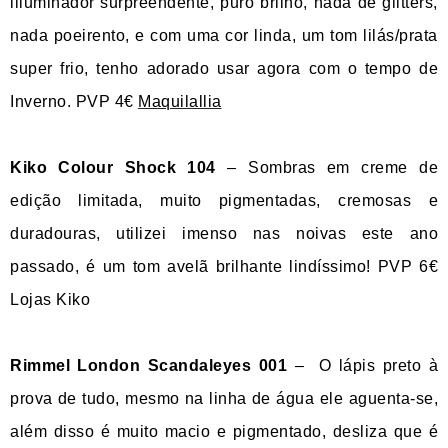
iliuminador surpreendente, puro brilho, nada de glitters,
nada poeirento, e com uma cor linda, um tom lilás/prata
super frio, tenho adorado usar agora com o tempo de
Inverno. PVP 4€
Maquilallia
Kiko Colour Shock 104
– Sombras em creme de
edição limitada, muito pigmentadas, cremosas e
duradouras, utilizei imenso nas noivas este ano
passado, é um tom avelã brilhante lindíssimo! PVP 6€
Lojas Kiko
Rimmel London Scandaleyes 001
–
O lápis preto à
prova de tudo, mesmo na linha de água ele aguenta-se,
além disso é muito macio e pigmentado, desliza que é