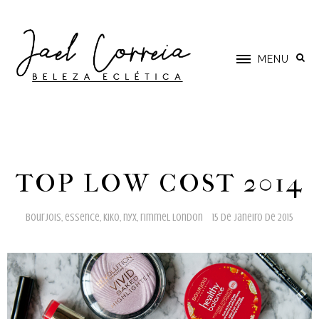
MENU
TOP LOW COST 2014
bourjois
,
essence
,
kiko
,
nyx
,
rimmel london
15 de janeiro de 2015