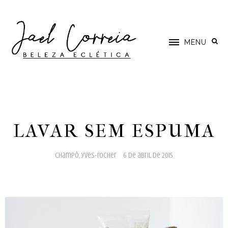
MENU
LAVAR SEM ESPUMA
champô
,
yves-rocher
6 de abril de 2015