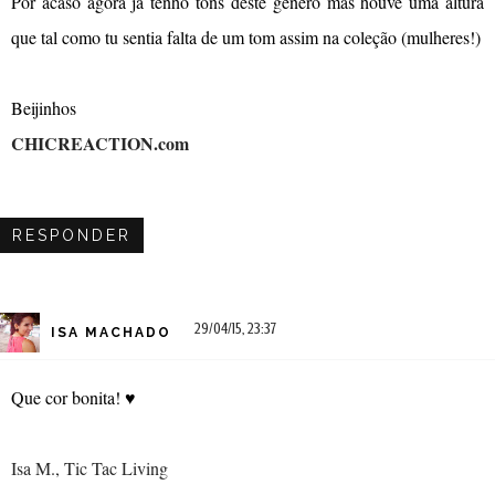
Por acaso agora já tenho tons deste género mas houve uma altura
que tal como tu sentia falta de um tom assim na coleção (mulheres!)
Beijinhos
CHICREACTION.com
RESPONDER
29/04/15, 23:37
ISA MACHADO
Que cor bonita! ♥
Isa M., Tic Tac Living