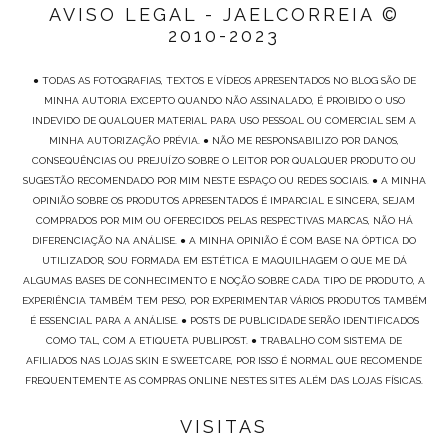
AVISO LEGAL - JAELCORREIA ©
2010-2023
● TODAS AS FOTOGRAFIAS, TEXTOS E VÍDEOS APRESENTADOS NO BLOG SÃO DE
MINHA AUTORIA EXCEPTO QUANDO NÃO ASSINALADO, É PROIBIDO O USO
INDEVIDO DE QUALQUER MATERIAL PARA USO PESSOAL OU COMERCIAL SEM A
MINHA AUTORIZAÇÃO PRÉVIA. ● NÃO ME RESPONSABILIZO POR DANOS,
CONSEQUÊNCIAS OU PREJUÍZO SOBRE O LEITOR POR QUALQUER PRODUTO OU
SUGESTÃO RECOMENDADO POR MIM NESTE ESPAÇO OU REDES SOCIAIS. ● A MINHA
OPINIÃO SOBRE OS PRODUTOS APRESENTADOS É IMPARCIAL E SINCERA, SEJAM
COMPRADOS POR MIM OU OFERECIDOS PELAS RESPECTIVAS MARCAS, NÃO HÁ
DIFERENCIAÇÃO NA ANÁLISE. ● A MINHA OPINIÃO É COM BASE NA ÓPTICA DO
UTILIZADOR, SOU FORMADA EM ESTÉTICA E MAQUILHAGEM O QUE ME DÁ
ALGUMAS BASES DE CONHECIMENTO E NOÇÃO SOBRE CADA TIPO DE PRODUTO, A
EXPERIÊNCIA TAMBÉM TEM PESO, POR EXPERIMENTAR VÁRIOS PRODUTOS TAMBÉM
É ESSENCIAL PARA A ANÁLISE. ● POSTS DE PUBLICIDADE SERÃO IDENTIFICADOS
COMO TAL, COM A ETIQUETA PUBLIPOST. ● TRABALHO COM SISTEMA DE
AFILIADOS NAS LOJAS SKIN E SWEETCARE, POR ISSO É NORMAL QUE RECOMENDE
FREQUENTEMENTE AS COMPRAS ONLINE NESTES SITES ALÉM DAS LOJAS FÍSICAS.
VISITAS