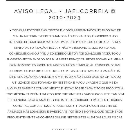
AVISO LEGAL - JAELCORREIA ©
2010-2023
● TODAS AS FOTOGRAFIAS, TEXTOS E VÍDEOS APRESENTADOS NO BLOG SÃO DE
MINHA AUTORIA EXCEPTO QUANDO NÃO ASSINALADO, É PROIBIDO O USO
INDEVIDO DE QUALQUER MATERIAL PARA USO PESSOAL OU COMERCIAL SEM A
MINHA AUTORIZAÇÃO PRÉVIA. ● NÃO ME RESPONSABILIZO POR DANOS,
CONSEQUÊNCIAS OU PREJUÍZO SOBRE O LEITOR POR QUALQUER PRODUTO OU
SUGESTÃO RECOMENDADO POR MIM NESTE ESPAÇO OU REDES SOCIAIS. ● A MINHA
OPINIÃO SOBRE OS PRODUTOS APRESENTADOS É IMPARCIAL E SINCERA, SEJAM
COMPRADOS POR MIM OU OFERECIDOS PELAS RESPECTIVAS MARCAS, NÃO HÁ
DIFERENCIAÇÃO NA ANÁLISE. ● A MINHA OPINIÃO É COM BASE NA ÓPTICA DO
UTILIZADOR, SOU FORMADA EM ESTÉTICA E MAQUILHAGEM O QUE ME DÁ
ALGUMAS BASES DE CONHECIMENTO E NOÇÃO SOBRE CADA TIPO DE PRODUTO, A
EXPERIÊNCIA TAMBÉM TEM PESO, POR EXPERIMENTAR VÁRIOS PRODUTOS TAMBÉM
É ESSENCIAL PARA A ANÁLISE. ● POSTS DE PUBLICIDADE SERÃO IDENTIFICADOS
COMO TAL, COM A ETIQUETA PUBLIPOST. ● TRABALHO COM SISTEMA DE
AFILIADOS NAS LOJAS SKIN E SWEETCARE, POR ISSO É NORMAL QUE RECOMENDE
FREQUENTEMENTE AS COMPRAS ONLINE NESTES SITES ALÉM DAS LOJAS FÍSICAS.