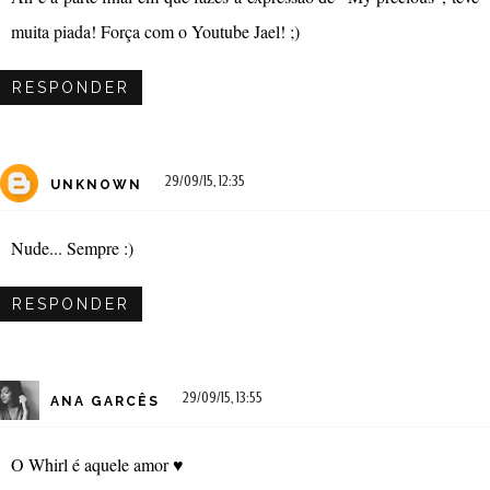
muita piada! Força com o Youtube Jael! ;)
RESPONDER
29/09/15, 12:35
UNKNOWN
Nude... Sempre :)
RESPONDER
29/09/15, 13:55
ANA GARCÊS
O Whirl é aquele amor ♥