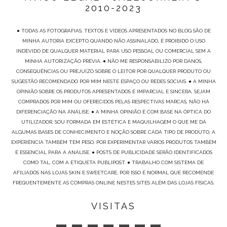
2010-2023
● TODAS AS FOTOGRAFIAS, TEXTOS E VÍDEOS APRESENTADOS NO BLOG SÃO DE
MINHA AUTORIA EXCEPTO QUANDO NÃO ASSINALADO, É PROIBIDO O USO
INDEVIDO DE QUALQUER MATERIAL PARA USO PESSOAL OU COMERCIAL SEM A
MINHA AUTORIZAÇÃO PRÉVIA. ● NÃO ME RESPONSABILIZO POR DANOS,
CONSEQUÊNCIAS OU PREJUÍZO SOBRE O LEITOR POR QUALQUER PRODUTO OU
SUGESTÃO RECOMENDADO POR MIM NESTE ESPAÇO OU REDES SOCIAIS. ● A MINHA
OPINIÃO SOBRE OS PRODUTOS APRESENTADOS É IMPARCIAL E SINCERA, SEJAM
COMPRADOS POR MIM OU OFERECIDOS PELAS RESPECTIVAS MARCAS, NÃO HÁ
DIFERENCIAÇÃO NA ANÁLISE. ● A MINHA OPINIÃO É COM BASE NA ÓPTICA DO
UTILIZADOR, SOU FORMADA EM ESTÉTICA E MAQUILHAGEM O QUE ME DÁ
ALGUMAS BASES DE CONHECIMENTO E NOÇÃO SOBRE CADA TIPO DE PRODUTO, A
EXPERIÊNCIA TAMBÉM TEM PESO, POR EXPERIMENTAR VÁRIOS PRODUTOS TAMBÉM
É ESSENCIAL PARA A ANÁLISE. ● POSTS DE PUBLICIDADE SERÃO IDENTIFICADOS
COMO TAL, COM A ETIQUETA PUBLIPOST. ● TRABALHO COM SISTEMA DE
AFILIADOS NAS LOJAS SKIN E SWEETCARE, POR ISSO É NORMAL QUE RECOMENDE
FREQUENTEMENTE AS COMPRAS ONLINE NESTES SITES ALÉM DAS LOJAS FÍSICAS.
VISITAS