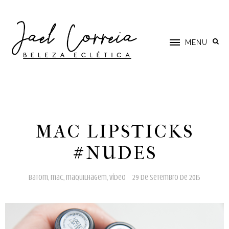
MENU
MAC LIPSTICKS
#NUDES
batom
,
mac
,
maquilhagem
,
vídeo
29 de setembro de 2015