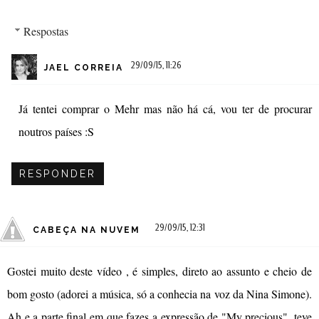
Respostas
29/09/15, 11:26
JAEL CORREIA
Já tentei comprar o Mehr mas não há cá, vou ter de procurar
noutros países :S
RESPONDER
29/09/15, 12:31
CABEÇA NA NUVEM
Gostei muito deste vídeo , é simples, direto ao assunto e cheio de
bom gosto (adorei a música, só a conhecia na voz da Nina Simone).
Ah e a parte final em que fazes a expressão de "My precious", teve