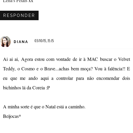
Lena's Petals
xx
RESPONDER
03/10/15, 15:15
DIANA
Ai ai ai, Agora estou com vontade de ir à MAC buscar o Velvet
Teddy, o Cosmo e o Brave...achas bem moça? Vou à falência!! E
eu que me ando aqui a controlar para não encomendar dois
bichinhos lá da Coreia :P
A minha sorte é que o Natal está a caminho.
Beijocas*