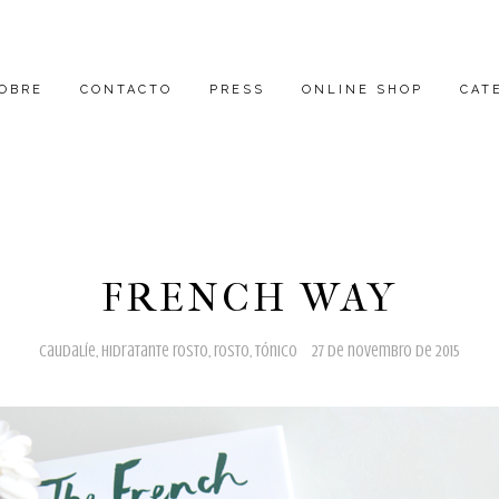
OBRE
CONTACTO
PRESS
ONLINE SHOP
CAT
FRENCH WAY
caudalíe
,
hidratante rosto
,
rosto
,
tónico
27 de novembro de 2015