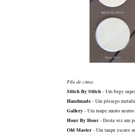
Fila de cima:
Stitch By Stitch
- Um bege super 
Handmade
- Um pêssego metaliza
Gallery
- Um taupe muito neutro 
Hour By Hour
- Desta vez um pê
Old Master
- Um taupe escuro m