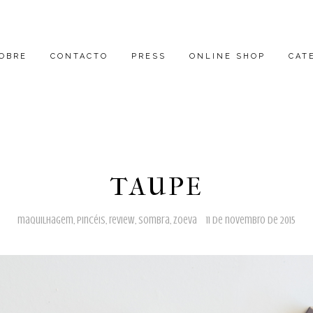
OBRE
CONTACTO
PRESS
ONLINE SHOP
CAT
TAUPE
maquilhagem
,
pincéis
,
review
,
sombra
,
zoeva
11 de novembro de 2015