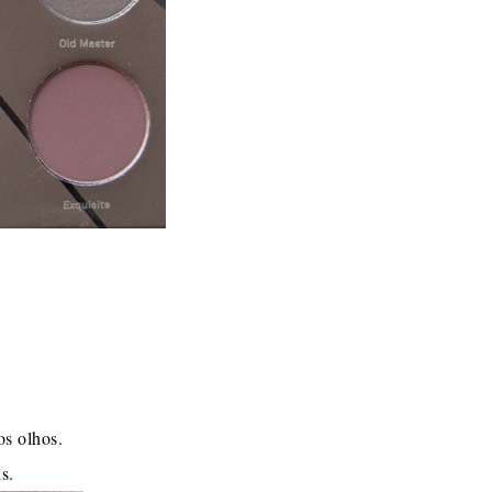
os olhos.
is.