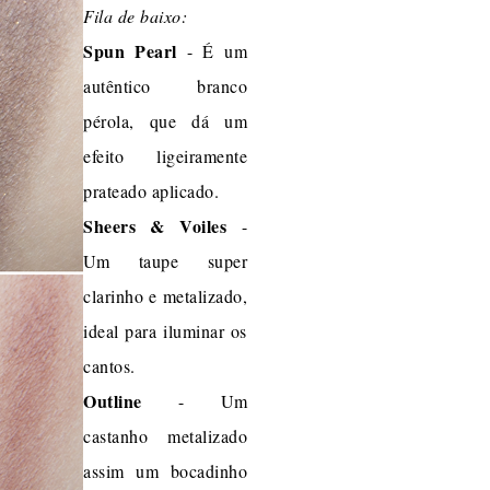
Fila de baixo:
Spun Pearl
- É um
autêntico branco
pérola, que dá um
efeito ligeiramente
prateado aplicado.
Sheers & Voiles
-
Um taupe super
clarinho e metalizado,
ideal para iluminar os
cantos.
Outline
- Um
castanho metalizado
assim um bocadinho