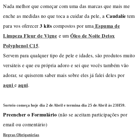
Nada melhor que começar com uma das marcas que mais me
Caudalíe
enche as medidas no que toca a cuidar da pele, a
tem
3 kits
Espuma de
para vos oferecer
compostos por uma
Limpeza Fleur de Vigne
Óleo de Noite Detox
e um
Polyphenol C15
.
Servem para qualquer tipo de pele e idades, são produtos muito
versáteis e que eu própria adoro e sei que vocês também vão
adorar, se quiserem saber mais sobre eles já falei deles por
aqui
aqui
e
.
Sorteio começa hoje dia 2 de Abril e termina dia 25 de Abril às 23H59.
Preencher o Formulário
(não se aceitam participações por
email ou comentário)
Regras Obrigatórias