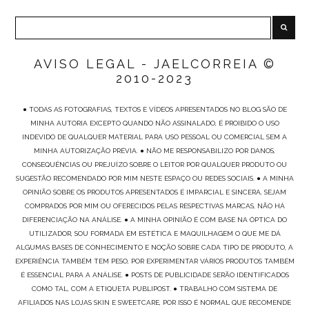
AVISO LEGAL - JAELCORREIA ©
2010-2023
● TODAS AS FOTOGRAFIAS, TEXTOS E VÍDEOS APRESENTADOS NO BLOG SÃO DE
MINHA AUTORIA EXCEPTO QUANDO NÃO ASSINALADO, É PROIBIDO O USO
INDEVIDO DE QUALQUER MATERIAL PARA USO PESSOAL OU COMERCIAL SEM A
MINHA AUTORIZAÇÃO PRÉVIA. ● NÃO ME RESPONSABILIZO POR DANOS,
CONSEQUÊNCIAS OU PREJUÍZO SOBRE O LEITOR POR QUALQUER PRODUTO OU
SUGESTÃO RECOMENDADO POR MIM NESTE ESPAÇO OU REDES SOCIAIS. ● A MINHA
OPINIÃO SOBRE OS PRODUTOS APRESENTADOS É IMPARCIAL E SINCERA, SEJAM
COMPRADOS POR MIM OU OFERECIDOS PELAS RESPECTIVAS MARCAS, NÃO HÁ
DIFERENCIAÇÃO NA ANÁLISE. ● A MINHA OPINIÃO É COM BASE NA ÓPTICA DO
UTILIZADOR, SOU FORMADA EM ESTÉTICA E MAQUILHAGEM O QUE ME DÁ
ALGUMAS BASES DE CONHECIMENTO E NOÇÃO SOBRE CADA TIPO DE PRODUTO, A
EXPERIÊNCIA TAMBÉM TEM PESO, POR EXPERIMENTAR VÁRIOS PRODUTOS TAMBÉM
É ESSENCIAL PARA A ANÁLISE. ● POSTS DE PUBLICIDADE SERÃO IDENTIFICADOS
COMO TAL, COM A ETIQUETA PUBLIPOST. ● TRABALHO COM SISTEMA DE
AFILIADOS NAS LOJAS SKIN E SWEETCARE, POR ISSO É NORMAL QUE RECOMENDE