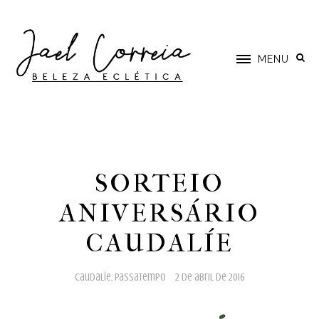
MENU
SORTEIO
ANIVERSÁRIO
CAUDALÍE
caudalíe
,
passatempo
2 de abril de 2016