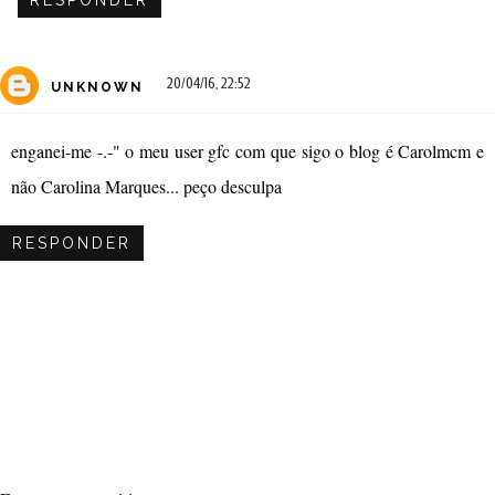
RESPONDER
20/04/16, 22:52
UNKNOWN
enganei-me -.-" o meu user gfc com que sigo o blog é Carolmcm e
não Carolina Marques... peço desculpa
RESPONDER