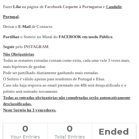
Fazer
Like
na página de
Facebook Coquette à Portuguesa
e
C
audalíe
Portugal
.
Deixar o
E-Mail
de Contacto.
Partilhar
o Sorteio no Mural do
FACEBOOK em modo Público
.
Seguir
pelo
INSTAGRAM
.
Não Obrigatórias
Todas as restantes entradas contam como extra, cada uma vale 3 vezes mais,
mais hipóteses de ganhar.
Pode ser partilhado diariamente ganhando mais entradas.
O Sorteio é válido apenas para residentes de Portugal e Ilhas.
Caso não haja resposta ao email premiado em 48h será desqualificado e o
prémio será sorteado novamente.
Todas as entradas obrigatórias não completadas serão automaticamente
desclassificadas.
Neste Sorteio há 3 vencedores.
0
0
Ended
Your Entries
Total Entries