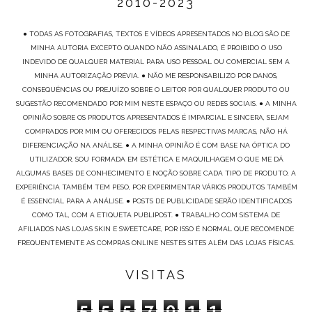
2010-2023
● TODAS AS FOTOGRAFIAS, TEXTOS E VÍDEOS APRESENTADOS NO BLOG SÃO DE
MINHA AUTORIA EXCEPTO QUANDO NÃO ASSINALADO, É PROIBIDO O USO
INDEVIDO DE QUALQUER MATERIAL PARA USO PESSOAL OU COMERCIAL SEM A
MINHA AUTORIZAÇÃO PRÉVIA. ● NÃO ME RESPONSABILIZO POR DANOS,
CONSEQUÊNCIAS OU PREJUÍZO SOBRE O LEITOR POR QUALQUER PRODUTO OU
SUGESTÃO RECOMENDADO POR MIM NESTE ESPAÇO OU REDES SOCIAIS. ● A MINHA
OPINIÃO SOBRE OS PRODUTOS APRESENTADOS É IMPARCIAL E SINCERA, SEJAM
COMPRADOS POR MIM OU OFERECIDOS PELAS RESPECTIVAS MARCAS, NÃO HÁ
DIFERENCIAÇÃO NA ANÁLISE. ● A MINHA OPINIÃO É COM BASE NA ÓPTICA DO
UTILIZADOR, SOU FORMADA EM ESTÉTICA E MAQUILHAGEM O QUE ME DÁ
ALGUMAS BASES DE CONHECIMENTO E NOÇÃO SOBRE CADA TIPO DE PRODUTO, A
EXPERIÊNCIA TAMBÉM TEM PESO, POR EXPERIMENTAR VÁRIOS PRODUTOS TAMBÉM
É ESSENCIAL PARA A ANÁLISE. ● POSTS DE PUBLICIDADE SERÃO IDENTIFICADOS
COMO TAL, COM A ETIQUETA PUBLIPOST. ● TRABALHO COM SISTEMA DE
AFILIADOS NAS LOJAS SKIN E SWEETCARE, POR ISSO É NORMAL QUE RECOMENDE
FREQUENTEMENTE AS COMPRAS ONLINE NESTES SITES ALÉM DAS LOJAS FÍSICAS.
VISITAS
5
5
5
7
0
1
1