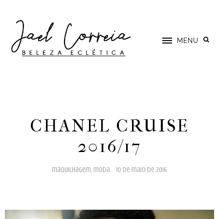
MENU
CHANEL CRUISE
2016/17
maquilhagem
,
moda
10 de maio de 2016