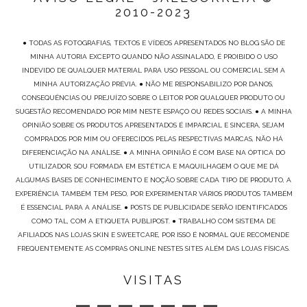
2010-2023
● TODAS AS FOTOGRAFIAS, TEXTOS E VÍDEOS APRESENTADOS NO BLOG SÃO DE
MINHA AUTORIA EXCEPTO QUANDO NÃO ASSINALADO, É PROIBIDO O USO
INDEVIDO DE QUALQUER MATERIAL PARA USO PESSOAL OU COMERCIAL SEM A
MINHA AUTORIZAÇÃO PRÉVIA. ● NÃO ME RESPONSABILIZO POR DANOS,
CONSEQUÊNCIAS OU PREJUÍZO SOBRE O LEITOR POR QUALQUER PRODUTO OU
SUGESTÃO RECOMENDADO POR MIM NESTE ESPAÇO OU REDES SOCIAIS. ● A MINHA
OPINIÃO SOBRE OS PRODUTOS APRESENTADOS É IMPARCIAL E SINCERA, SEJAM
COMPRADOS POR MIM OU OFERECIDOS PELAS RESPECTIVAS MARCAS, NÃO HÁ
DIFERENCIAÇÃO NA ANÁLISE. ● A MINHA OPINIÃO É COM BASE NA ÓPTICA DO
UTILIZADOR, SOU FORMADA EM ESTÉTICA E MAQUILHAGEM O QUE ME DÁ
ALGUMAS BASES DE CONHECIMENTO E NOÇÃO SOBRE CADA TIPO DE PRODUTO, A
EXPERIÊNCIA TAMBÉM TEM PESO, POR EXPERIMENTAR VÁRIOS PRODUTOS TAMBÉM
É ESSENCIAL PARA A ANÁLISE. ● POSTS DE PUBLICIDADE SERÃO IDENTIFICADOS
COMO TAL, COM A ETIQUETA PUBLIPOST. ● TRABALHO COM SISTEMA DE
AFILIADOS NAS LOJAS SKIN E SWEETCARE, POR ISSO É NORMAL QUE RECOMENDE
FREQUENTEMENTE AS COMPRAS ONLINE NESTES SITES ALÉM DAS LOJAS FÍSICAS.
VISITAS