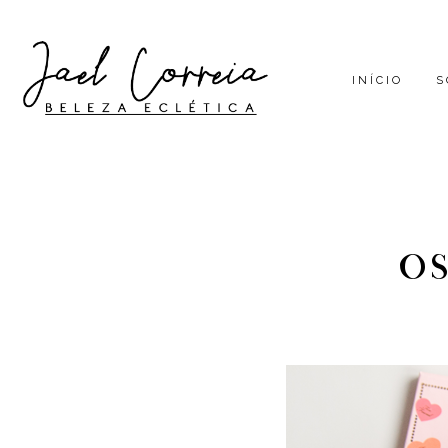
INÍCIO
S
OS