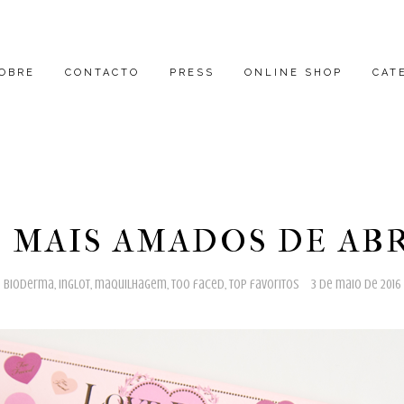
OBRE
CONTACTO
PRESS
ONLINE SHOP
CAT
 MAIS AMADOS DE AB
bioderma
,
inglot
,
maquilhagem
,
too faced
,
top favoritos
3 de maio de 2016