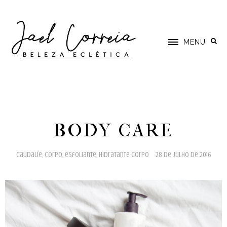
MENU
BODY CARE
caudalíe
,
corpo
,
esfoliante
,
hidratante corpo
28 de julho de 2016