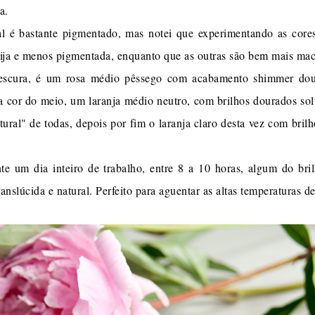
a.
l é bastante pigmentado, mas notei que experimentando as core
rija e menos pigmentada, enquanto que as outras são bem mais ma
scura, é um rosa médio pêssego com acabamento shimmer doura
 cor do meio, um laranja médio neutro, com brilhos dourados solt
atural" de todas, depois por fim o laranja claro desta vez com bri
e um dia inteiro de trabalho, entre 8 a 10 horas, algum do br
anslúcida e natural. Perfeito para aguentar as altas temperaturas d