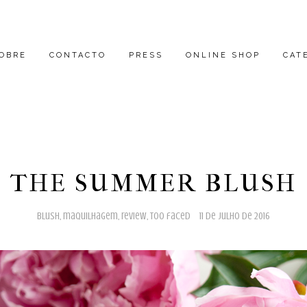
OBRE
CONTACTO
PRESS
ONLINE SHOP
CAT
THE SUMMER BLUSH
blush
,
maquilhagem
,
review
,
too faced
11 de julho de 2016