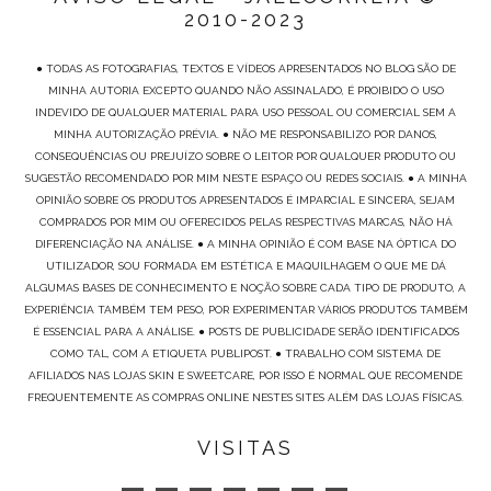
2010-2023
● TODAS AS FOTOGRAFIAS, TEXTOS E VÍDEOS APRESENTADOS NO BLOG SÃO DE
MINHA AUTORIA EXCEPTO QUANDO NÃO ASSINALADO, É PROIBIDO O USO
INDEVIDO DE QUALQUER MATERIAL PARA USO PESSOAL OU COMERCIAL SEM A
MINHA AUTORIZAÇÃO PRÉVIA. ● NÃO ME RESPONSABILIZO POR DANOS,
CONSEQUÊNCIAS OU PREJUÍZO SOBRE O LEITOR POR QUALQUER PRODUTO OU
SUGESTÃO RECOMENDADO POR MIM NESTE ESPAÇO OU REDES SOCIAIS. ● A MINHA
OPINIÃO SOBRE OS PRODUTOS APRESENTADOS É IMPARCIAL E SINCERA, SEJAM
COMPRADOS POR MIM OU OFERECIDOS PELAS RESPECTIVAS MARCAS, NÃO HÁ
DIFERENCIAÇÃO NA ANÁLISE. ● A MINHA OPINIÃO É COM BASE NA ÓPTICA DO
UTILIZADOR, SOU FORMADA EM ESTÉTICA E MAQUILHAGEM O QUE ME DÁ
ALGUMAS BASES DE CONHECIMENTO E NOÇÃO SOBRE CADA TIPO DE PRODUTO, A
EXPERIÊNCIA TAMBÉM TEM PESO, POR EXPERIMENTAR VÁRIOS PRODUTOS TAMBÉM
É ESSENCIAL PARA A ANÁLISE. ● POSTS DE PUBLICIDADE SERÃO IDENTIFICADOS
COMO TAL, COM A ETIQUETA PUBLIPOST. ● TRABALHO COM SISTEMA DE
AFILIADOS NAS LOJAS SKIN E SWEETCARE, POR ISSO É NORMAL QUE RECOMENDE
FREQUENTEMENTE AS COMPRAS ONLINE NESTES SITES ALÉM DAS LOJAS FÍSICAS.
VISITAS