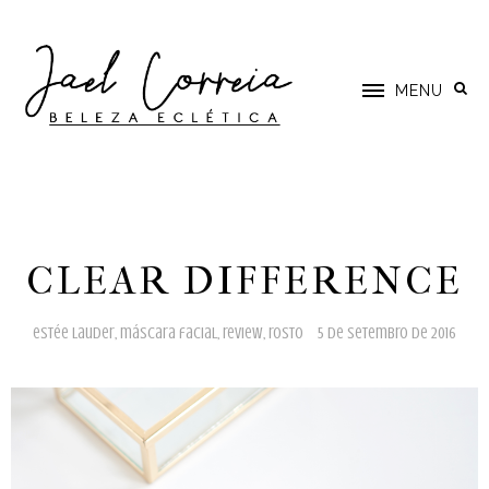
MENU
CLEAR DIFFERENCE
estée lauder
,
máscara facial
,
review
,
rosto
5 de setembro de 2016