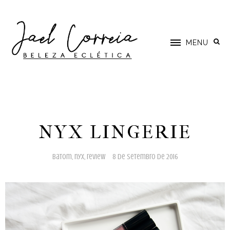
MENU
NYX LINGERIE
batom
,
nyx
,
review
8 de setembro de 2016