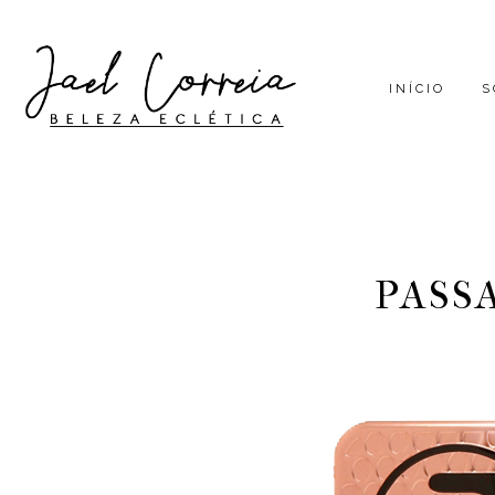
INÍCIO
S
PASS