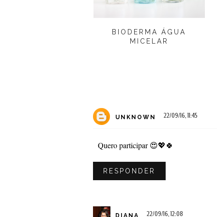
BIODERMA ÁGUA
MICELAR
22/09/16, 11:45
UNKNOWN
Quero participar 😍💖🍀
RESPONDER
22/09/16, 12:08
DIANA