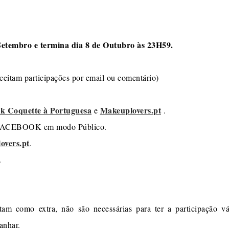
Setembro e termina dia 8 de Outubro às 23H59.
ceitam participações por email ou comentário)
k Coquette à Portuguesa
Makeuplovers.pt
e
.
do FACEBOOK em modo Público.
overs.pt
.
.
tam como extra, não são necessárias para ter a participação v
anhar.