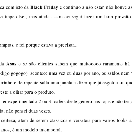
Black Friday
uca com isto da
e continuo a não estar, não houve a
e imperdível, mas ainda assim consegui fazer um bom proveito
mpras, e foi porque estava a precisar...
Asos
da
e se são clientes sabem que muitooooo raramente há 
igo gogogo), acontece uma vez ou duas por ano, os saldos nem val
arrinho e de repente salta uma janela a dizer que já esgotou ou qu
veste a olhar para o produto.
 ter experimentado 2 ou 3 loafers deste género nas lojas e não ter
a, não pensei duas vezes.
erteza, além de serem clássicos e versáteis para vários looks 
 anos, é um modelo intemporal.