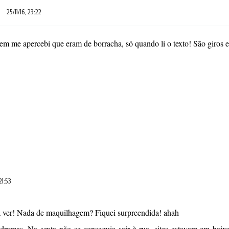
25/11/16, 23:22
em me apercebi que eram de borracha, só quando li o texto! São giros e 
21:53
 a ver! Nada de maquilhagem? Fiquei surpreendida! ahah
dramas. Na sexta não se conseguia sair à rua, sites estavam em baixo