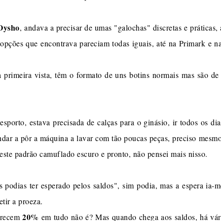
Oysho
, andava a precisar de umas "galochas" discretas e práticas
s opções que encontrava pareciam todas iguais, até na Primark e na
 primeira vista, têm o formato de uns botins normais mas são de
desporto, estava precisada de calças para o ginásio, ir todos os d
ndar a pôr a máquina a lavar com tão poucas peças, preciso mesmo 
deste padrão camuflado escuro e pronto, não pensei mais nisso.
 podias ter esperado pelos saldos", sim podia, mas a espera ia-m
etir a proeza.
20%
erecem
em tudo não é? Mas quando chega aos saldos, há vár