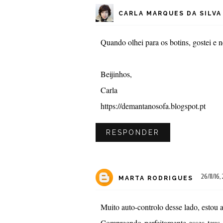
CARLA MARQUES DA SILVA
Quando olhei para os botins, gostei e n
Beijinhos,
Carla
https://demantanosofa.blogspot.pt
RESPONDER
26/11/16, 
MARTA RODRIGUES
Muito auto-controlo desse lado, estou
Compreendo perfeitamente esses teus 