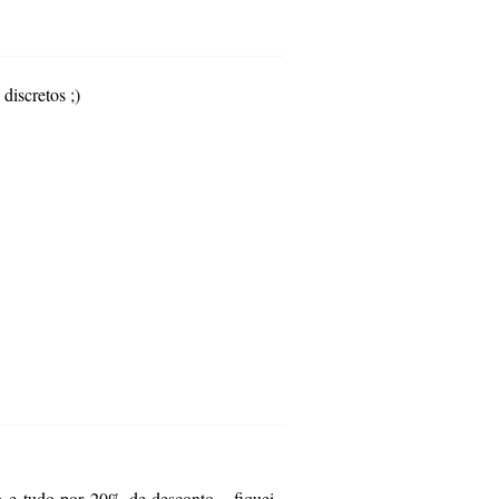
discretos ;)
 e tudo por 20% de desconto... fiquei