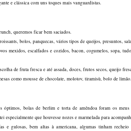
gante e clássica com uns toques mais vanguardistas.
runch, queremos ficar bem saciados.
oissants, bolos, panquecas, vários tipos de queijos, presuntos, sa
ovos mexidos, escalfados e cozidos, bacon, cogumelos, sopa, tu
lha de fruta fresca e até assada, doces, frutos secos, queijo fres
esas como mousse de chocolate, molotov, tiramisù, bolo de limão, 
s óptimos, bolas de berlim e torta de amêndoa foram os meus 
tei especialmente que houvesse nozes e marmelada para acompanha
s e gulosas, bem altas à americana, algumas tinham recheio 