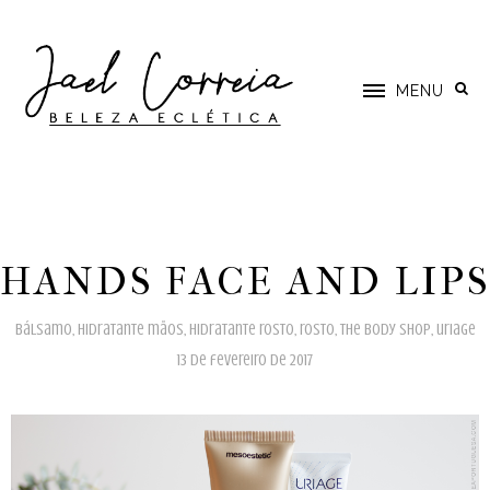
MENU
HANDS FACE AND LIPS
bálsamo
,
hidratante mãos
,
hidratante rosto
,
rosto
,
the body shop
,
uriage
13 de fevereiro de 2017