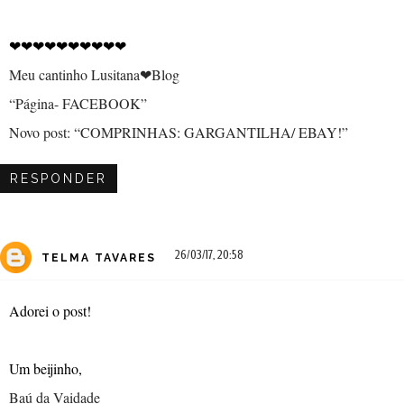
❤❤❤❤❤❤❤❤❤❤
Meu cantinho Lusitana❤Blog
“Página- FACEBOOK”
Novo post: “COMPRINHAS: GARGANTILHA/ EBAY!”
RESPONDER
26/03/17, 20:58
TELMA TAVARES
Adorei o post!
Um beijinho,
Baú da Vaidade