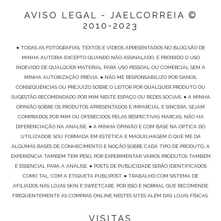
AVISO LEGAL - JAELCORREIA ©
2010-2023
● TODAS AS FOTOGRAFIAS, TEXTOS E VÍDEOS APRESENTADOS NO BLOG SÃO DE
MINHA AUTORIA EXCEPTO QUANDO NÃO ASSINALADO, É PROIBIDO O USO
INDEVIDO DE QUALQUER MATERIAL PARA USO PESSOAL OU COMERCIAL SEM A
MINHA AUTORIZAÇÃO PRÉVIA. ● NÃO ME RESPONSABILIZO POR DANOS,
CONSEQUÊNCIAS OU PREJUÍZO SOBRE O LEITOR POR QUALQUER PRODUTO OU
SUGESTÃO RECOMENDADO POR MIM NESTE ESPAÇO OU REDES SOCIAIS. ● A MINHA
OPINIÃO SOBRE OS PRODUTOS APRESENTADOS É IMPARCIAL E SINCERA, SEJAM
COMPRADOS POR MIM OU OFERECIDOS PELAS RESPECTIVAS MARCAS, NÃO HÁ
DIFERENCIAÇÃO NA ANÁLISE. ● A MINHA OPINIÃO É COM BASE NA ÓPTICA DO
UTILIZADOR, SOU FORMADA EM ESTÉTICA E MAQUILHAGEM O QUE ME DÁ
ALGUMAS BASES DE CONHECIMENTO E NOÇÃO SOBRE CADA TIPO DE PRODUTO, A
EXPERIÊNCIA TAMBÉM TEM PESO, POR EXPERIMENTAR VÁRIOS PRODUTOS TAMBÉM
É ESSENCIAL PARA A ANÁLISE. ● POSTS DE PUBLICIDADE SERÃO IDENTIFICADOS
COMO TAL, COM A ETIQUETA PUBLIPOST. ● TRABALHO COM SISTEMA DE
AFILIADOS NAS LOJAS SKIN E SWEETCARE, POR ISSO É NORMAL QUE RECOMENDE
FREQUENTEMENTE AS COMPRAS ONLINE NESTES SITES ALÉM DAS LOJAS FÍSICAS.
VISITAS