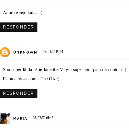
Adoro e vejo todas! :)
RESPONDER
16/03/17, 15:24
UNKNOWN
Sou super fã da série Jane the Virgin super gira para descontrair :)
Estou curiosa com a The OA :)
RESPONDER
18/03/17, 01:48
MARIA