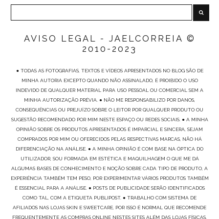
AVISO LEGAL - JAELCORREIA ©
2010-2023
● TODAS AS FOTOGRAFIAS, TEXTOS E VÍDEOS APRESENTADOS NO BLOG SÃO DE
MINHA AUTORIA EXCEPTO QUANDO NÃO ASSINALADO, É PROIBIDO O USO
INDEVIDO DE QUALQUER MATERIAL PARA USO PESSOAL OU COMERCIAL SEM A
MINHA AUTORIZAÇÃO PRÉVIA. ● NÃO ME RESPONSABILIZO POR DANOS,
CONSEQUÊNCIAS OU PREJUÍZO SOBRE O LEITOR POR QUALQUER PRODUTO OU
SUGESTÃO RECOMENDADO POR MIM NESTE ESPAÇO OU REDES SOCIAIS. ● A MINHA
OPINIÃO SOBRE OS PRODUTOS APRESENTADOS É IMPARCIAL E SINCERA, SEJAM
COMPRADOS POR MIM OU OFERECIDOS PELAS RESPECTIVAS MARCAS, NÃO HÁ
DIFERENCIAÇÃO NA ANÁLISE. ● A MINHA OPINIÃO É COM BASE NA ÓPTICA DO
UTILIZADOR, SOU FORMADA EM ESTÉTICA E MAQUILHAGEM O QUE ME DÁ
ALGUMAS BASES DE CONHECIMENTO E NOÇÃO SOBRE CADA TIPO DE PRODUTO, A
EXPERIÊNCIA TAMBÉM TEM PESO, POR EXPERIMENTAR VÁRIOS PRODUTOS TAMBÉM
É ESSENCIAL PARA A ANÁLISE. ● POSTS DE PUBLICIDADE SERÃO IDENTIFICADOS
COMO TAL, COM A ETIQUETA PUBLIPOST. ● TRABALHO COM SISTEMA DE
AFILIADOS NAS LOJAS SKIN E SWEETCARE, POR ISSO É NORMAL QUE RECOMENDE
FREQUENTEMENTE AS COMPRAS ONLINE NESTES SITES ALÉM DAS LOJAS FÍSICAS.