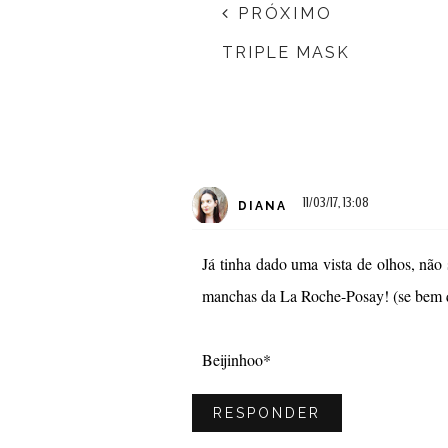
PRÓXIMO
TRIPLE MASK
11/03/17, 13:08
DIANA
Já tinha dado uma vista de olhos, não
manchas da La Roche-Posay! (se bem q
Beijinhoo*
RESPONDER