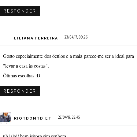
RESPONDER
23/04/17, 09:26
LILIANA FERREIRA
Gosto especialmente dos óculos e a mala parece-me ser a ideal para
"levar a casa às costas".
Ótimas escolhas :D
RESPONDER
27/04/17, 22:45
RIOTDONTDIET
uh lala!! bem jeitosa sim senhora!