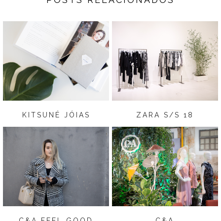
KITSUNÉ JÓIAS
ZARA S/S 18
C&A FEEL GOOD
C&A