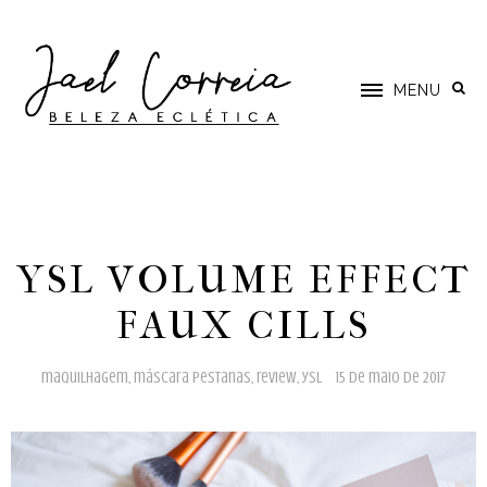
MENU
YSL VOLUME EFFECT
FAUX CILLS
maquilhagem
,
máscara pestanas
,
review
,
ysl
15 de maio de 2017