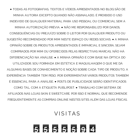
● TODAS AS FOTOGRAFIAS, TEXTOS E VÍDEOS APRESENTADOS NO BLOG SÃO DE
MINHA AUTORIA EXCEPTO QUANDO NÃO ASSINALADO, É PROIBIDO O USO
INDEVIDO DE QUALQUER MATERIAL PARA USO PESSOAL OU COMERCIAL SEM A
MINHA AUTORIZAÇÃO PRÉVIA. ● NÃO ME RESPONSABILIZO POR DANOS,
CONSEQUÊNCIAS OU PREJUÍZO SOBRE O LEITOR POR QUALQUER PRODUTO OU
SUGESTÃO RECOMENDADO POR MIM NESTE ESPAÇO OU REDES SOCIAIS. ● A MINHA
OPINIÃO SOBRE OS PRODUTOS APRESENTADOS É IMPARCIAL E SINCERA, SEJAM
COMPRADOS POR MIM OU OFERECIDOS PELAS RESPECTIVAS MARCAS, NÃO HÁ
DIFERENCIAÇÃO NA ANÁLISE. ● A MINHA OPINIÃO É COM BASE NA ÓPTICA DO
UTILIZADOR, SOU FORMADA EM ESTÉTICA E MAQUILHAGEM O QUE ME DÁ
ALGUMAS BASES DE CONHECIMENTO E NOÇÃO SOBRE CADA TIPO DE PRODUTO, A
EXPERIÊNCIA TAMBÉM TEM PESO, POR EXPERIMENTAR VÁRIOS PRODUTOS TAMBÉM
É ESSENCIAL PARA A ANÁLISE. ● POSTS DE PUBLICIDADE SERÃO IDENTIFICADOS
COMO TAL, COM A ETIQUETA PUBLIPOST. ● TRABALHO COM SISTEMA DE
AFILIADOS NAS LOJAS SKIN E SWEETCARE, POR ISSO É NORMAL QUE RECOMENDE
FREQUENTEMENTE AS COMPRAS ONLINE NESTES SITES ALÉM DAS LOJAS FÍSICAS.
VISITAS
5
5
5
5
5
9
4