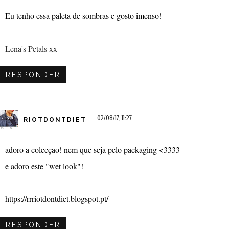
Eu tenho essa paleta de sombras e gosto imenso!
Lena's Petals xx
RESPONDER
02/08/17, 11:27
RIOTDONTDIET
adoro a colecçao! nem que seja pelo packaging <3333
e adoro este "wet look"!
https://rrriotdontdiet.blogspot.pt/
RESPONDER