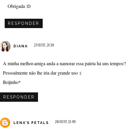
Obrigada :D
RESPONDER
27/07/17, 21:30
DIANA
A minha melhor-amiga anda a namorar essa paleta há uns tempos!!
Pessoalmente não lhe iria dar grande uso :(
Beijinho*
RESPONDER
28/07/17, 12:49
LENA'S PETALS