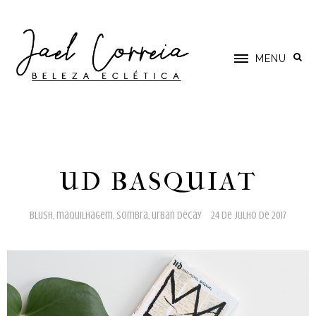
MENU
UD BASQUIAT
blush
,
maquilhagem
,
sombra
,
urban decay
24 de julho de 2017